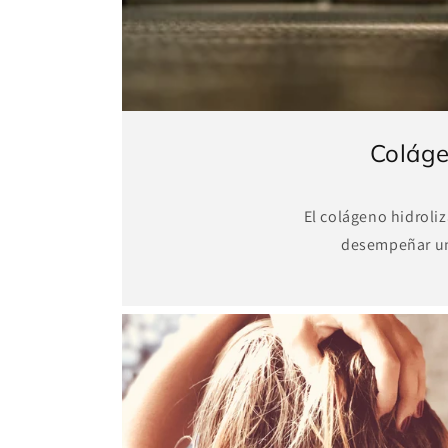
Coláge
El colágeno hidroli
desempeñar un p