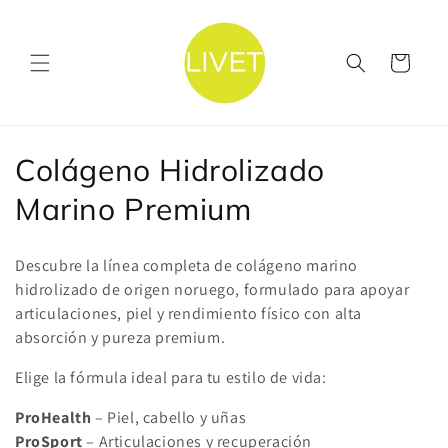
Ir
directamente
al contenido
Carrito
C
Colágeno Hidrolizado
o
Marino Premium
l
Descubre la línea completa de colágeno marino
e
hidrolizado de origen noruego, formulado para apoyar
articulaciones, piel y rendimiento físico con alta
c
absorción y pureza premium.
c
Elige la fórmula ideal para tu estilo de vida:
i
ProHealth
– Piel, cabello y uñas
ó
ProSport
– Articulaciones y recuperación