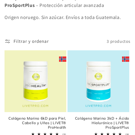
ProSportPlus
– Protección articular avanzada
n
Origen noruego. Sin azúcar. Envíos a toda Guatemala.
:
Filtrar y ordenar
3 productos
Colágeno Marino 6kD para Piel,
Colágeno Marino 3kD + Ácido
Cabello y Uñas | LIVET®
Hialurónico | LIVET®
ProHealth
ProSportPlus
5
9
(5)
(9)