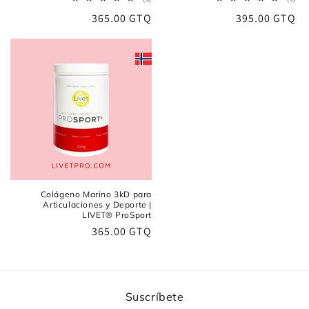
reseñas
res
Precio
365.00 GTQ
Precio
395.00 GTQ
totales
tota
habitual
habitual
Colágeno Marino 3kD para
Articulaciones y Deporte |
LIVET® ProSport
Precio
365.00 GTQ
habitual
Suscríbete