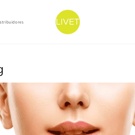
stribuidores
g