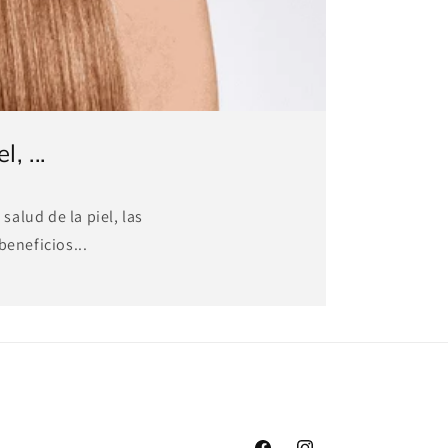
, ...
alud de la piel, las
beneficios...