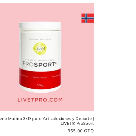
eno Marino 3kD para Articulaciones y Deporte |
LIVET® ProSport
Precio
365.00 GTQ