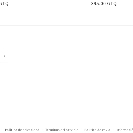
 GTQ
Precio
395.00 GTQ
totales
totales
l
habitual
Política de privacidad
Términos del servicio
Política de envío
Informaci