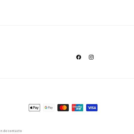
habitual
Facebook
Instagram
Formas
de
pago
ón de contacto