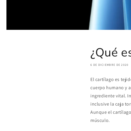
¿Qué es
6 DE DICIEMBRE DE 2020
El cartílago es te
cuerpo humano y an
ingrediente vital. I
inclusive la caja to
Aunque el cartílago
músculo.