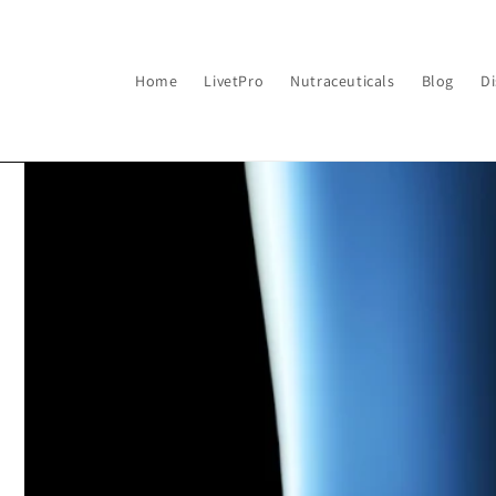
Ir
directamente
al contenido
Home
LivetPro
Nutraceuticals
Blog
Di