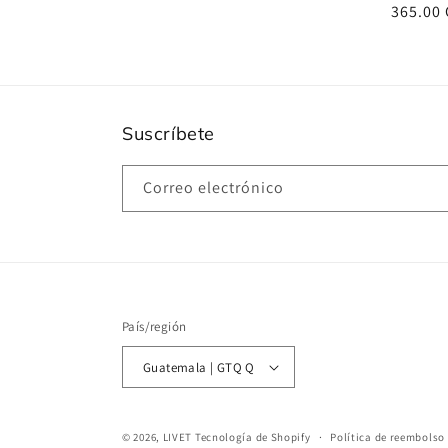
Precio
365.00
habitua
Suscríbete
Correo electrónico
País/región
Guatemala | GTQ Q
© 2026,
LIVET
Tecnología de Shopify
Política de reembolso