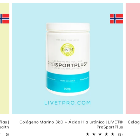
ñas |
Colágeno Marino 3kD + Ácido Hialurónico | LIVET®
Colág
ealth
ProSportPlus
5
9
(5)
(9)
reseñas
reseñas