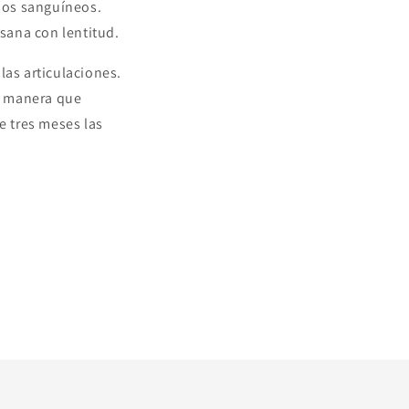
asos sanguíneos.
sana con lentitud.
as articulaciones.
al manera que
 tres meses las